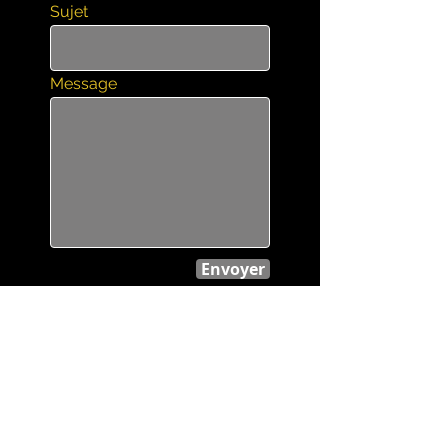
Sujet
Message
Envoyer
leskruels@gmail.com
Tél :
06 68 86 05 17