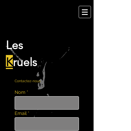
Les
K
ruels
Contactez-nous
Nom
Email